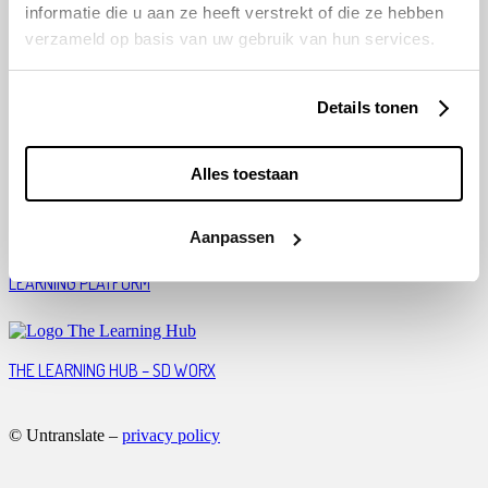
informatie die u aan ze heeft verstrekt of die ze hebben
verzameld op basis van uw gebruik van hun services.
RED CROSS-FLANDERS OFFERS MULTILINGUAL APP HOUVAST
Details tonen
TRANSCRIPTION AND TRANSLATION (GHENT UNIVERSITY)
Alles toestaan
Aanpassen
UNTRANSLATE AND AGII BUILD BRIDGES WITH A MULTILINGUAL E-
LEARNING PLATFORM
THE LEARNING HUB – SD WORX
© Untranslate –
privacy policy