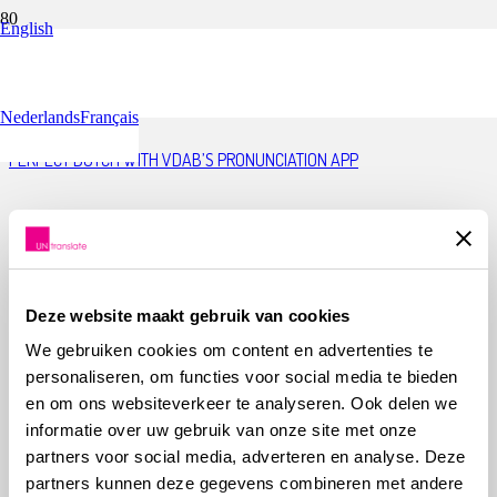
English
MULTIMEDIA
Nederlands
Français
PERFECT DUTCH WITH VDAB’S PRONUNCIATION APP
MULTILINGUAL COMMUNICATION IN THE RECEPTION OF ASYLUM
SEEKERS: AMICA GIVES EVERYONE A VOICE
Deze website maakt gebruik van cookies
We gebruiken cookies om content en advertenties te
HEALTHCARE WITHOUT BARRIERS
personaliseren, om functies voor social media te bieden
en om ons websiteverkeer te analyseren. Ook delen we
informatie over uw gebruik van onze site met onze
partners voor social media, adverteren en analyse. Deze
LIMITLESS COMMUNICATION WITH SOFTWARE LOCALISATION FROM
partners kunnen deze gegevens combineren met andere
UNTRANSLATE